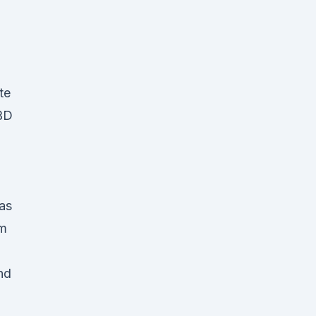
te
CBD
das
em
nd