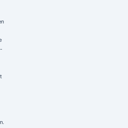
en
e
-
t
n.