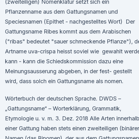
(zweiteiligen) Nomenklatur setzt sich ein
Pflanzenname aus dem Gattungsnamen und
Speciesnamen (Epithet - nachgestelltes Wort) Der
Gattungsname Ribes kommt aus dem Arabischen
("ribas" bedeutet "sauer schmeckende Pflanze"), d
Artname uva-crispa heisst soviel wie gewahlt werd
kann - kann die Schiedskommission dazu eine
Meinungsausserung abgeben, in der fest- gestellt
wird, dass solch ein Gattungsname als nomen.
Wörterbuch der deutschen Sprache. DWDS –
„Gattungsname“ – Worterklärung, Grammatik,
Etymologie u. v. m. 3. Dez. 2018 Alle Arten innerhal
einer Gattung haben stets einen zweiteiligen (binäre
Namen (das Binomen), der aus dem Gattungsnamen