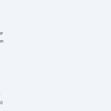
er
en
b
n)