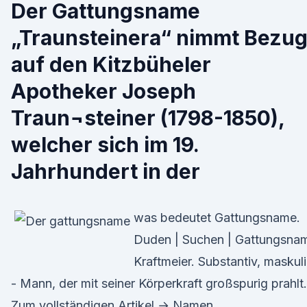
Der Gattungsname
„Traunsteinera“ nimmt Bezu
auf den Kitzbüheler
Apotheker Joseph
Traun¬steiner (1798-1850),
welcher sich im 19.
Jahrhundert in der
was bedeutet Gattungsname.
Duden | Suchen | Gattungsna
Kraft­mei­er. Substantiv, maskul
- Mann, der mit seiner Körperkraft großspurig prahlt.
Zum vollständigen Artikel → Na­men.