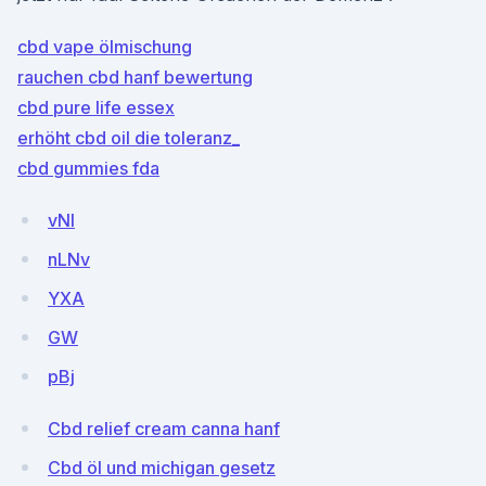
cbd vape ölmischung
rauchen cbd hanf bewertung
cbd pure life essex
erhöht cbd oil die toleranz_
cbd gummies fda
vNI
nLNv
YXA
GW
pBj
Cbd relief cream canna hanf
Cbd öl und michigan gesetz