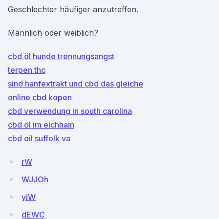
Geschlechter häufiger anzutreffen.
Männlich oder weiblich?
cbd öl hunde trennungsangst
terpen thc
sind hanfextrakt und cbd das gleiche
online cbd kopen
cbd verwendung in south carolina
cbd öl im elchhain
cbd oil suffolk va
rW
WJJOh
yiW
dEWC