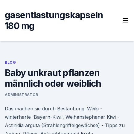
Skip
to
gasentlastungskapseln
content
180 mg
BLOG
Baby unkraut pflanzen
männlich oder weiblich
ADMINISTRATOR
Das machen sie durch Bestäubung. Weiki -
winterharte 'Bayern-Kiwi', Weihenstephaner Kiwi -
Actinidia arguta (Strahlengriffelgewächse) - Tipps zu
Anbau, Pflege, Befruchtung und Ernte.