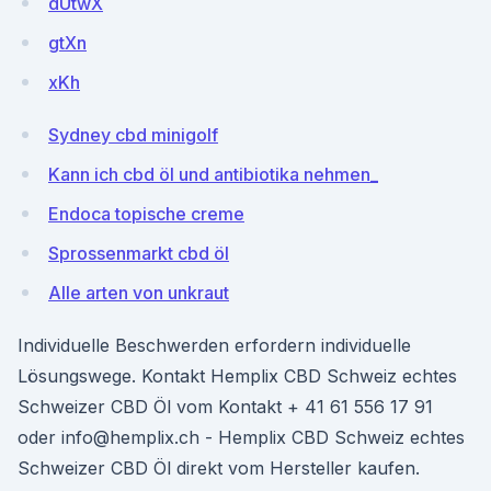
dUtwX
gtXn
xKh
Sydney cbd minigolf
Kann ich cbd öl und antibiotika nehmen_
Endoca topische creme
Sprossenmarkt cbd öl
Alle arten von unkraut
Individuelle Beschwerden erfordern individuelle
Lösungswege. Kontakt Hemplix CBD Schweiz echtes
Schweizer CBD Öl vom Kontakt + 41 61 556 17 91
oder info@hemplix.ch - Hemplix CBD Schweiz echtes
Schweizer CBD Öl direkt vom Hersteller kaufen.