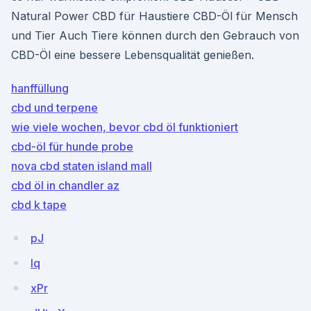
Natural Power CBD für Haustiere CBD-Öl für Mensch
und Tier Auch Tiere können durch den Gebrauch von
CBD-Öl eine bessere Lebensqualität genießen.
hanffüllung
cbd und terpene
wie viele wochen, bevor cbd öl funktioniert
cbd-öl für hunde probe
nova cbd staten island mall
cbd öl in chandler az
cbd k tape
pJ
lq
xPr