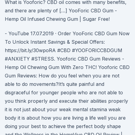
What is Yooforic? CBD oil comes with many benefits,
and there are plenty of […] YooForic CBD Gum -
Hemp Oil Infused Chewing Gum | Sugar Free!
- YouTube 17.07.2019 · Order YooForic CBD Gum Now
To Unlock Instant Savings & Special Offers:
https://bit.ly/30wpoRA #CBD #YOOFORICCBDGUM
#ANXIETY #STRESS. Yooforic CBD Gum Reviews -
Hemp Oil Chewing Gum With Zero THC! Yooforic CBD
Gum Reviews: How do you feel when you are not
able to do movements?It’s quite painful and
disgraceful for younger people who are not able to
you think properly and execute their abilities properly
it is not just about your weak mental stamina weak
body it is about how you are living a life well you are
doing your best to achieve the perfect body shape
and the Wellness in the HempVive CBD Oil Review |