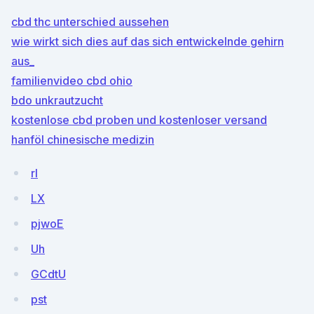
cbd thc unterschied aussehen
wie wirkt sich dies auf das sich entwickelnde gehirn
aus_
familienvideo cbd ohio
bdo unkrautzucht
kostenlose cbd proben und kostenloser versand
hanföl chinesische medizin
rl
LX
pjwoE
Uh
GCdtU
pst