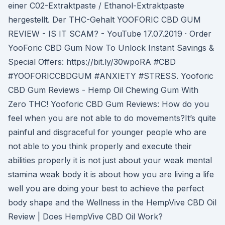
einer C02-Extraktpaste / Ethanol-Extraktpaste
hergestellt. Der THC-Gehalt YOOFORIC CBD GUM
REVIEW - IS IT SCAM? - YouTube 17.07.2019 · Order
YooForic CBD Gum Now To Unlock Instant Savings &
Special Offers: https://bit.ly/30wpoRA #CBD
#YOOFORICCBDGUM #ANXIETY #STRESS. Yooforic
CBD Gum Reviews - Hemp Oil Chewing Gum With
Zero THC! Yooforic CBD Gum Reviews: How do you
feel when you are not able to do movements?It’s quite
painful and disgraceful for younger people who are
not able to you think properly and execute their
abilities properly it is not just about your weak mental
stamina weak body it is about how you are living a life
well you are doing your best to achieve the perfect
body shape and the Wellness in the HempVive CBD Oil
Review | Does HempVive CBD Oil Work?